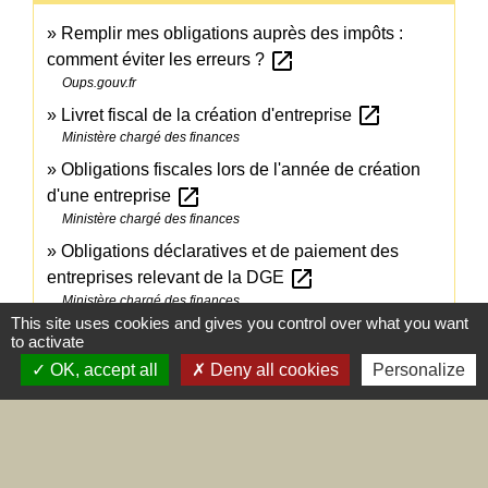
Remplir mes obligations auprès des impôts :
open_in_new
comment éviter les erreurs ?
Oups.gouv.fr
open_in_new
Livret fiscal de la création d'entreprise
Ministère chargé des finances
Obligations fiscales lors de l'année de création
open_in_new
d'une entreprise
Ministère chargé des finances
Obligations déclaratives et de paiement des
open_in_new
entreprises relevant de la DGE
Ministère chargé des finances
This site uses cookies and gives you control over what you want
to activate
Signaler une erreur sur cette page
OK, accept all
Deny all cookies
Personalize