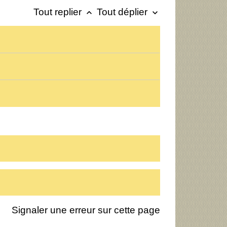
Tout replier
Tout déplier
keyboard_arrow_up
keyboard_arrow_down
Signaler une erreur sur cette page