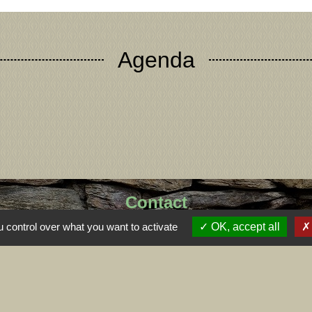
Agenda
Contact
 control over what you want to activate
OK, accept all
Commune de Dizimieu
55 rue de l'Église
38460 Dizimieu - FRANCE
+33 4 74 90 72 39
Contact par formulaire