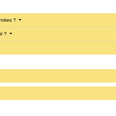
ernées ?
ir ?