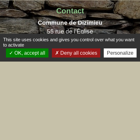
Contact
Commune de Dizimieu
55 rue de l'Église
38460 Dizimieu - FRANCE
This site uses cookies and gives you control over what you want
to activate
+33 4 74 90 72 39
OK, accept all
Deny all cookies
Personalize
Contact par formulaire
Mentions légales
-
Politique de confidentialité
-
Accessibilité
-
Plan du site
-
Gestion des cookies