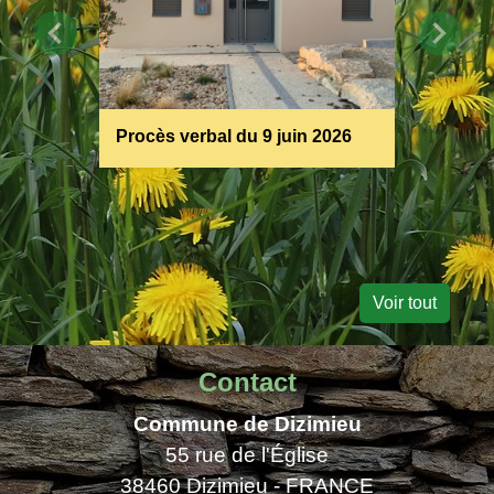
chevron_left
chevron_right
Procès verbal du 9 juin 2026
Résulta
munici
Voir tout
Contact
Commune de Dizimieu
55 rue de l'Église
38460 Dizimieu - FRANCE