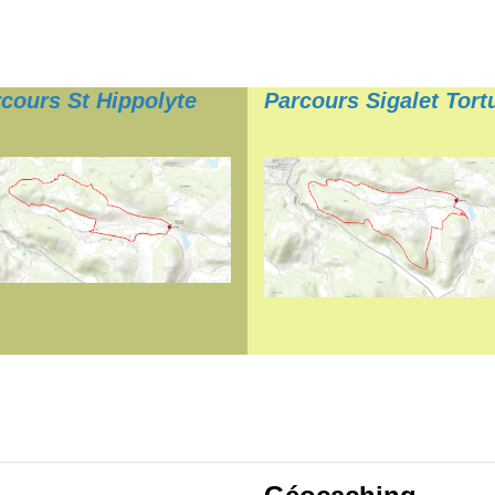
cours St Hippolyte
Parcours Sigalet Tort