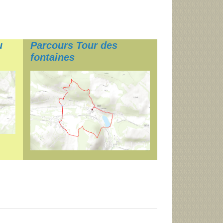
u
Parcours Tour des
fontaines