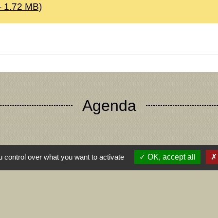
- 1.72 MB)
Agenda
 control over what you want to activate
OK, accept all
Contact