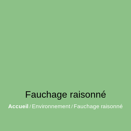
Fauchage raisonné
Accueil
Environnement
Fauchage raisonné
/
/