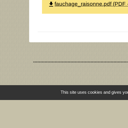
file_download
fauchage_raisonne.pdf (PDF 
This site uses cookies and gives you