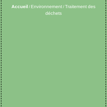
Accueil
Environnement
Traitement des
/
/
déchets