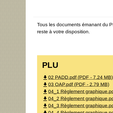
Tous les documents émanant du PLU 
reste à votre disposition.
PLU
file_download
02 PADD.pdf (PDF - 7.24 MB)
file_download
03 OAP.pdf (PDF - 2.79 MB)
file_download
04_1 Règlement graphique.pd
file_download
04_2 Règlement graphique.pd
file_download
04_3 Règlement graphique.pd
04_4 Règlement graphique.pd