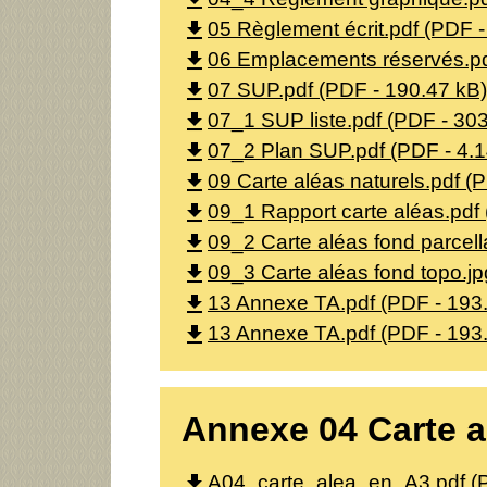
file_download
file_download
05 Règlement écrit.pdf (PDF 
file_download
06 Emplacements réservés.pd
file_download
07 SUP.pdf (PDF - 190.47 kB)
file_download
07_1 SUP liste.pdf (PDF - 30
file_download
07_2 Plan SUP.pdf (PDF - 4.
file_download
09 Carte aléas naturels.pdf (
file_download
09_1 Rapport carte aléas.pdf
file_download
09_2 Carte aléas fond parcell
file_download
09_3 Carte aléas fond topo.j
file_download
13 Annexe TA.pdf (PDF - 193
file_download
13 Annexe TA.pdf (PDF - 193
Annexe 04 Carte a
file_download
A04_carte_alea_en_A3.pdf (P