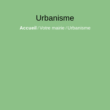
Urbanisme
Accueil
Votre mairie
Urbanisme
/
/