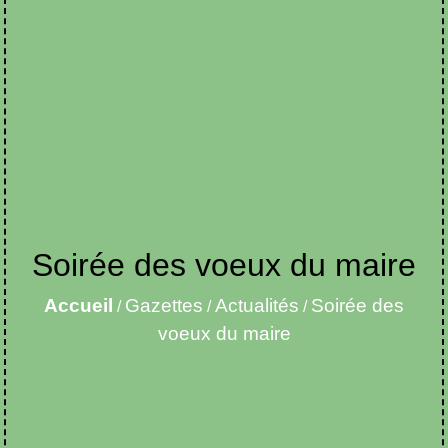
Soirée des voeux du maire
Accueil
Gazettes
Actualités
Soirée des
/
/
/
voeux du maire