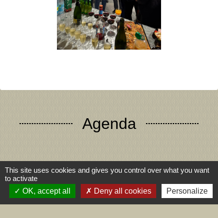
Agenda
This site uses cookies and gives you control over what you want
to activate
Voir tout
OK, accept all
Deny all cookies
Personalize