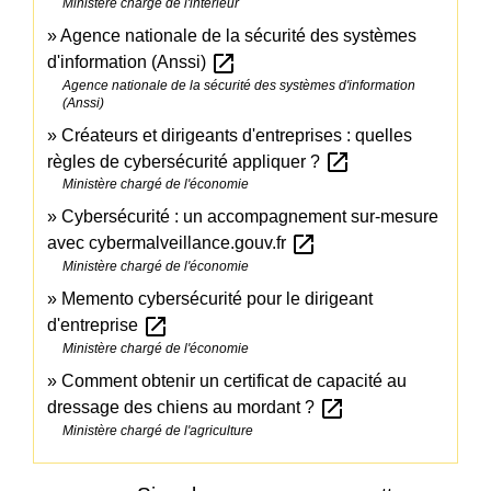
Ministère chargé de l'intérieur
Agence nationale de la sécurité des systèmes
open_in_new
d'information (Anssi)
Agence nationale de la sécurité des systèmes d'information
(Anssi)
Créateurs et dirigeants d'entreprises : quelles
open_in_new
règles de cybersécurité appliquer ?
Ministère chargé de l'économie
Cybersécurité : un accompagnement sur-mesure
open_in_new
avec cybermalveillance.gouv.fr
Ministère chargé de l'économie
Memento cybersécurité pour le dirigeant
open_in_new
d'entreprise
Ministère chargé de l'économie
Comment obtenir un certificat de capacité au
open_in_new
dressage des chiens au mordant ?
Ministère chargé de l'agriculture