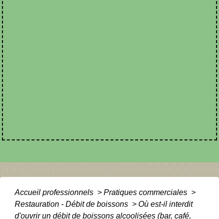
Accueil professionnels
>
Pratiques commerciales
>
Restauration - Débit de boissons
>
Où est-il interdit
d'ouvrir un débit de boissons alcoolisées (bar, café,