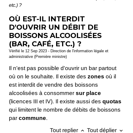
etc.) ?
OÙ EST-IL INTERDIT
D'OUVRIR UN DÉBIT DE
BOISSONS ALCOOLISÉES
(BAR, CAFÉ, ETC.) ?
Vérifié le 12 Sep 2023 - Direction de l'information légale et
administrative (Première ministre)
Il n'est pas possible d'ouvrir un bar partout
où on le souhaite. Il existe des
zones
où il
est interdit de vendre des boissons
alcoolisées à consommer
sur place
(licences III et IV). Il existe aussi des
quotas
qui limitent le nombre de débits de boissons
par
commune
.
Tout replier
Tout déplier
keyboard_arrow_up
keyboard_arrow_down