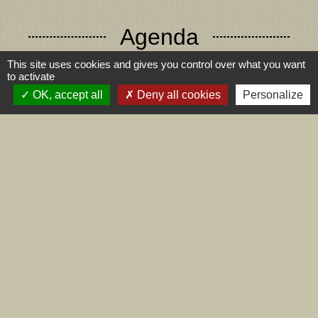
Agenda
This site uses cookies and gives you control over what you want
to activate
OK, accept all
Deny all cookies
Personalize
Voir tout
Contact
Commune de Dizimieu
55 rue de l'Église
38460 Dizimieu - FRANCE
+33 4 74 90 72 39
Contact par formulaire