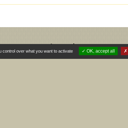
Agenda
 control over what you want to activate
OK, accept all
Contact
Commune de Dizimieu
55 rue de l'Église