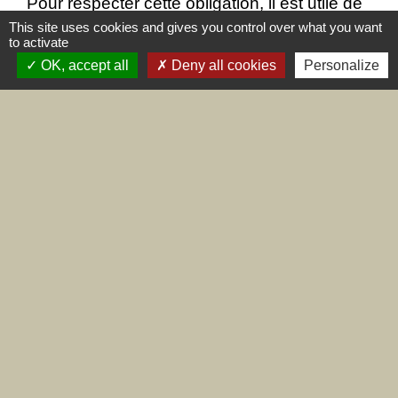
Pour respecter cette obligation, il est utile de
vérifier si les dénominations envisagées ne
This site uses cookies and gives you control over what you want
to activate
sont pas déjà utilisées
.
OK, accept all
Deny all cookies
Personalize
Textes de référence
Questions ? Réponses !
Comment savoir si un nom d'association est déjà
utilisé ?
Faut-il protéger le nom d'une association ?
Signaler une erreur sur cette page